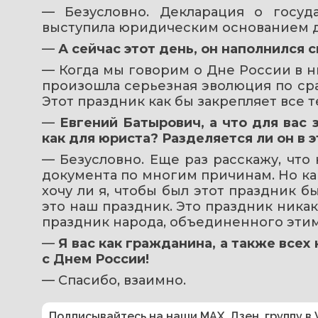
— Безусловно. Декларация о госуда
выступила юридическим основанием дл
— 
А сейчас этот день, он наполнился
— Когда мы говорим о Дне России в ны
произошла серьезная эволюция по срав
Этот праздник как бы закрепляет все 
— 
Евгений Батырович, а что для вас 
как для юриста? Разделяется ли он в э
— Безусловно. Еще раз расскажу, что к
документа по многим причинам. Но как
хочу ли я, чтобы был этот праздник был
это наш праздник. Это праздник никако
праздник народа, объединенного эти
— 
Я вас как гражданина, а также всех
с Днем России!
— Спасибо, взаимно.
Подписывайтесь на наши
MAX
,
Дзен
,
группу в 