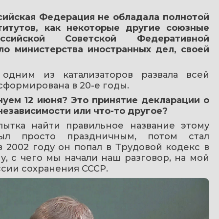
сийская Федерация не обладала полнотой 
титутов, как некоторые другие союзные 
сийской Советской Федеративной 
о министерства иностранных дел, своей 
дним из катализаторов развала всей 
сформирована в 20-е годы.
нуем 12 июня? Это принятие декларации о 
независимости или что-то другое?
ытка найти правильное название этому 
ыл просто праздничным, потом стал 
2002 году он попал в Трудовой кодекс в 
, с чего мы начали наш разговор, на мой 
иссии сохранения СССР.