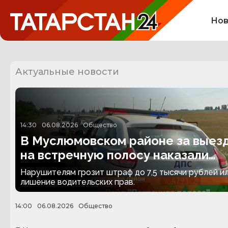
Нов
Актуальные новости
14:30
06.08.2026
Общество
В Муслюмовском районе за выез
на встречную полосу наказали
десять водителей
Нарушителям грозит штраф до 7,5 тысячи рублей и
лишение водительских прав.
14:00
06.08.2026
Общество