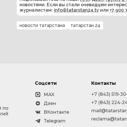
новостями. Если вы стали очевидцем интере
журналистам:
info@tatarstan24.tv
или
+7 900 
новости татарстана
татарстан 24
Соцсети
Контакты
+7 (843) 519-30
MAX
+7 (843) 224-2
Дзен
й по
mail@tatarstan
ВКонтакте
огий
reclama@tatar
Telegram