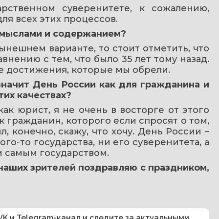
рственном суверенитете, к сожалению, 
я всех этих процессов.
 смыслами и содержанием?
нешнем варианте, то стоит отметить, что 
нению с тем, что было 35 лет тому назад. 
те достижения, которые мы обрели.
значит День России как для гражданина и 
тих качествах?
ак юрист, я не очень в восторге от этого 
 гражданин, которого если спросят о том, 
, конечно, скажу, что хочу. День России – 
го-то государства, ни его суверенитета, а 
м самым государством.
 наших зрителей поздравляю с праздником, 
VK
и
Telegram-канал
и следите за актуальными