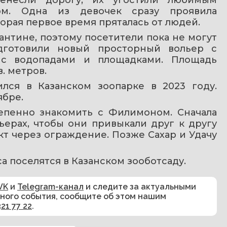
ом. Одна из девочек сразу проявила 
орая первое время пряталась от людей.
антине, поэтому посетители пока не могут 
дготовили новый просторный вольер с 
 с водопадами и площадками. Площадь 
. метров.
лся в Казанском зоопарке в 2023 году. 
ябре.
епенно знакомить с Филимоном. Сначала 
ерах, чтобы они привыкали друг к другу 
т через ограждение. Позже Сахар и Удачу 
оса поселятся в Казанском зооботсаду. 
VK
и
Telegram-канал
и следите за актуальными
сного события, сообщите об этом нашим
321 77 22
.