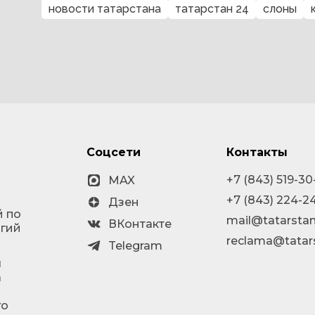
новости татарстана
татарстан 24
слоны
Соцсети
Контакты
+7 (843) 519-30
MAX
+7 (843) 224-2
Дзен
й по
mail@tatarstan
ВКонтакте
огий
reclama@tatar
Telegram
я
а
го