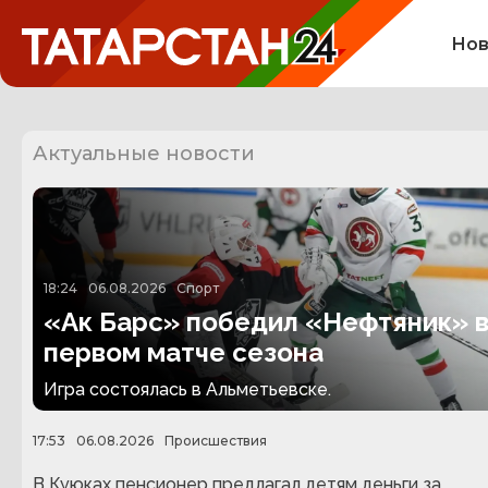
Нов
Актуальные новости
18:24
06.08.2026
Спорт
«Ак Барс» победил «Нефтяник» 
первом матче сезона
Игра состоялась в Альметьевске.
17:53
06.08.2026
Происшествия
В Куюках пенсионер предлагал детям деньги за