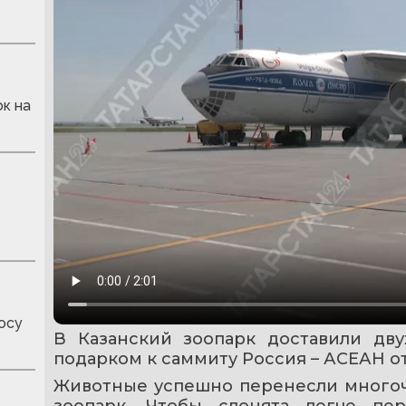
к на
осу
В Казанский зоопарк доставили двух
подарком к саммиту Россия – АСЕАН о
Животные успешно перенесли многоча
зоопарк. Чтобы слонята легче пе