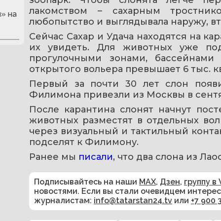
лакомством – сахарным тростник
» на
любопытство и выглядывала наружу, вт
Сейчас Сахар и Удача находятся на кар
их увидеть. Для животных уже по
прогулочными зонами, бассейнами
открытого вольера превышает 6 тыс. кв
Первый за почти 30 лет слон появи
Филимона привезли из Москвы в сент
После карантина слонят начнут пост
животных разместят в отдельных воль
через визуальный и тактильный контак
подселят к Филимону.
Ранее мы 
писали
, что два слона из Ла
Подписывайтесь на наши
MAX
,
Дзен
,
группу в 
новостями. Если вы стали очевидцем интере
журналистам:
info@tatarstan24.tv
или
+7 900 