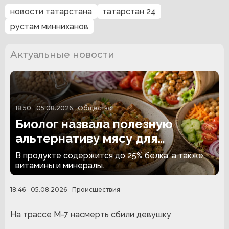
новости татарстана
татарстан 24
рустам минниханов
Актуальные новости
18:50
05.08.2026
Общество
Биолог назвала полезную
альтернативу мясу для
вегетарианцев
В продукте содержится до 25% белка, а также
витамины и минералы.
18:46
05.08.2026
Происшествия
На трассе М-7 насмерть сбили девушку