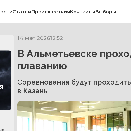
ости
Статьи
Происшествия
Контакты
Выборы
14 мая 2026
12:52
В Альметьевске прохо
плаванию
Соревнования будут проходить
я
в Казань
на