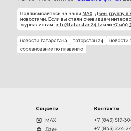
Подписывайтесь на наши
MAX
,
Дзен
,
группу в 
новостями. Если вы стали очевидцем интере
журналистам:
info@tatarstan24.tv
или
+7 900 
новости татарстана
татарстан 24
новости 
соревнование по плаванию
Соцсети
Контакты
+7 (843) 519-30
MAX
+7 (843) 224-2
Дзен