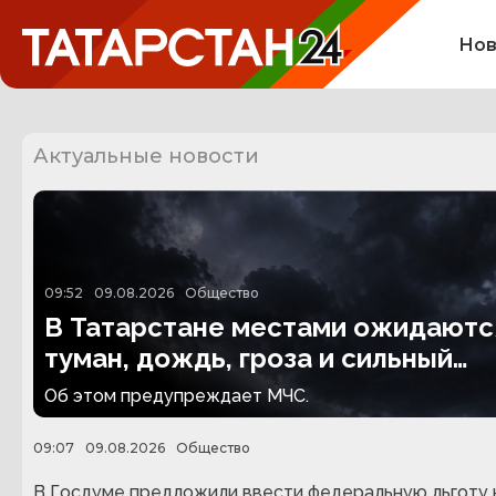
Нов
Актуальные новости
09:52
09.08.2026
Общество
В Татарстане местами ожидаютс
туман, дождь, гроза и сильный
ветер
Об этом предупреждает МЧС.
09:07
09.08.2026
Общество
В Госдуме предложили ввести федеральную льготу 