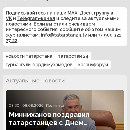
Подписывайтесь на наши
MAX
,
Дзен
,
группу в
VK
и
Telegram-канал
и следите за актуальными
новостями. Если вы стали очевидцем
интересного события, сообщите об этом нашим
журналистам:
info@tatarstan24.tv
или
+7 900 321
77 22
.
новости татарстана
татарстан 24
гурбангулы бердымухамедов
казаньфорум
Актуальные новости
08:30
08.08.2026
Политика
Минниханов поздравил
татарстанцев с Днем