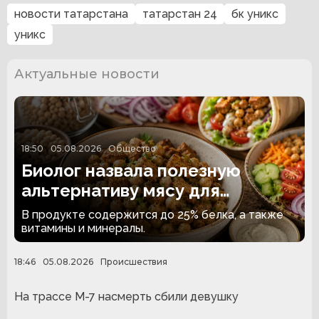
новости татарстана
татарстан 24
бк уникс
уникс
Актуальные новости
18:50
05.08.2026
Общество
Биолог назвала полезную
альтернативу мясу для
вегетарианцев
В продукте содержится до 25% белка, а также
витамины и минералы.
18:46
05.08.2026
Происшествия
На трассе М-7 насмерть сбили девушку