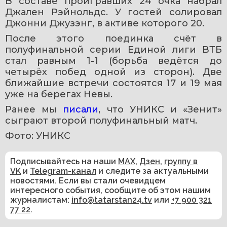
В составе проигравших 24 очка набрал 
Джален Рэйнольдс. У гостей солировал 
Джонни Джузэнг, в активе которого 20.
После этого поединка счёт в 
полуфинальной серии Единой лиги ВТБ 
стал равным 1-1 (борьба ведётся до 
четырёх побед одной из сторон). Две 
ближайшие встречи состоятся 17 и 19 мая 
уже на берегах Невы.
Ранее мы 
писали
, что УНИКС и «Зенит» 
сыграют второй полуфинальный матч.
Фото: УНИКС
Подписывайтесь на наши
MAX
,
Дзен
,
группу в
VK
и
Telegram-канал
и следите за актуальными
новостями. Если вы стали очевидцем
интересного события, сообщите об этом нашим
журналистам:
info@tatarstan24.tv
или
+7 900 321
77 22
.