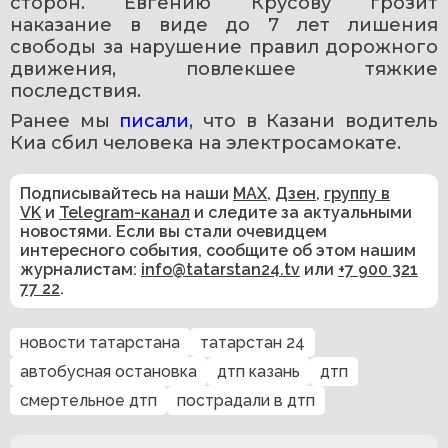
сторон. Евгению Крусову грозит 
наказание в виде до 7 лет лишения 
свободы за нарушение правил дорожного 
движения, повлекшее тяжкие 
последствия.
Ранее мы 
писали
, что в Казани водитель 
Киа сбил человека на электросамокате.
Подписывайтесь на наши
MAX
,
Дзен
,
группу в
VK
и
Telegram-канал
и следите за актуальными
новостями. Если вы стали очевидцем
интересного события, сообщите об этом нашим
журналистам:
info@tatarstan24.tv
или
+7 900 321
77 22
.
новости татарстана
татарстан 24
автобусная остановка
дтп казань
дтп
смертельное дтп
пострадали в дтп