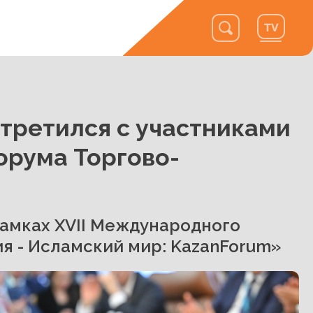
третился с участниками
орума Торгово-
амках XVII Международного
я - Исламский мир: KazanForum»