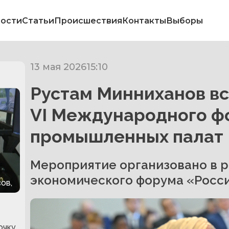
ости
Статьи
Происшествия
Контакты
Выборы
13 мая 2026
15:10
Рустам Минниханов вс
VI Международного ф
промышленных палат
Мероприятие организовано в р
экономического форума «Росси
ов,
очку