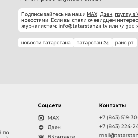
Подписывайтесь на наши
MAX
,
Дзен
,
группу в 
новостями. Если вы стали очевидцем интере
журналистам:
info@tatarstan24.tv
или
+7 900 
новости татарстана
татарстан 24
раис рт
Соцсети
Контакты
+7 (843) 519-30
MAX
+7 (843) 224-2
Дзен
й по
mail@tatarstan
ВКонтакте