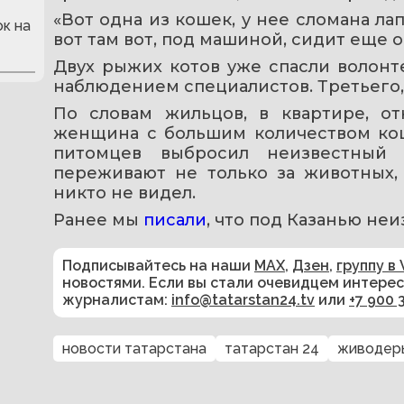
«Вот одна из кошек, у нее сломана лапа
к на
вот там вот, под машиной, сидит еще о
Двух рыжих котов уже спасли волонте
наблюдением специалистов. Третьего, 
По словам жильцов, в квартире, от
женщина с большим количеством кош
питомцев выбросил неизвестный 
переживают не только за животных,
никто не видел.
Ранее мы 
писали
, что под Казанью не
Подписывайтесь на наши
MAX
,
Дзен
,
группу в 
новостями. Если вы стали очевидцем интере
журналистам:
info@tatarstan24.tv
или
+7 900 
новости татарстана
татарстан 24
живодер