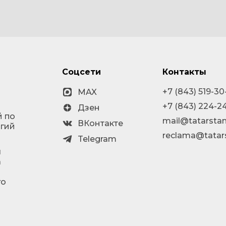
Соцсети
Контакты
+7 (843) 519-30
MAX
+7 (843) 224-2
Дзен
й по
mail@tatarstan
ВКонтакте
огий
reclama@tatar
Telegram
я
а
го