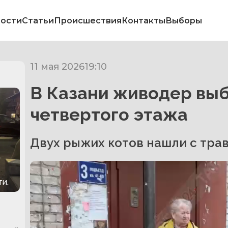
ости
Статьи
Происшествия
Контакты
Выборы
11 мая 2026
19:10
В Казани живодер выб
четвертого этажа
Двух рыжих котов нашли с трав
и.