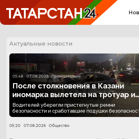
Нов
Актуальные новости
05:48
07.08.2026
Происшествия
После столкновения в Казани
иномарка вылетела на тротуар и
снесла забор
Водителей уберегли пристегнутые ремни
безопасности и сработавшие подушки безопасност
05:20
07.08.2026
Общество