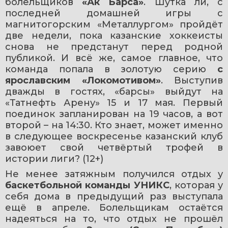
болельщиков 
«Ак Барса»
. Шутка ли, с 
последней домашней игры с 
магнитогорским «Металлургом» пройдёт 
две недели, пока казанские хоккеисты 
снова не предстанут перед родной 
публикой. И всё же, самое главное, что 
команда попала в золотую серию 
с 
ярославским «Локомотивом»
. Выступив 
дважды в гостях, «барсы» выйдут на 
«Татнефть Арену» 15 и 17 мая. Первый 
поединок запланирован на 19 часов, а вот 
второй – на 14:30. Кто знает, может именно 
в следующее воскресенье казанский клуб 
завоюет свой четвёртый трофей в 
истории лиги? (12+)
Не менее затяжным получился отдых у 
баскетбольной
команды УНИКС
, которая у 
себя дома в предыдущий раз выступала 
ещё в апреле. Болельщикам остаётся 
надеяться на то, что отдых не прошёл 