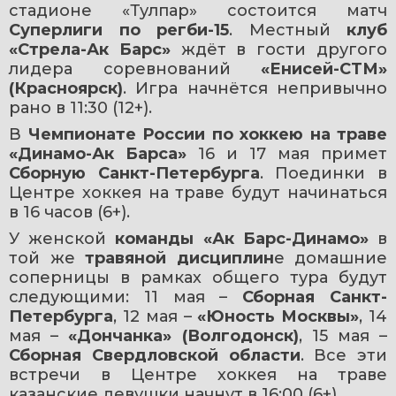
стадионе «Тулпар» состоится матч 
Суперлиги по регби-15
. Местный
 клуб 
«Стрела-Ак Барс»
 ждёт в гости другого 
лидера соревнований 
«Енисей-СТМ» 
(Красноярск)
. Игра начнётся непривычно 
рано в 11:30 (12+).
В 
Чемпионате России по
хоккею на траве
«Динамо-Ак Барса» 
16 и 17 мая примет
Сборную Санкт-Петербурга
.
Поединки в 
Центре хоккея на траве будут начинаться 
в 16 часов (6+).
У женской 
команды «Ак Барс-Динамо»
 в 
той же 
травяной дисциплин
е домашние 
соперницы в рамках общего тура будут 
следующими: 11 мая – 
Сборная Санкт-
Петербурга
, 12 мая – 
«Юность Москвы»
, 14 
мая – 
«Дончанка» (Волгодонск)
, 15 мая – 
Сборная Свердловской области
. Все эти 
встречи в Центре хоккея на траве 
казанские девушки начнут в 16:00 (6+).