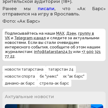
зрительской аудитории (18+).
Ранее мы 
писали
, что «Ак Барс» 
отправился на игру в Ярославль.
Фото: «Ак Барс»
Подписывайтесь на наши
MAX
,
Дзен
,
группу в
VK
и
Telegram-канал
и следите за актуальными
новостями. Если вы стали очевидцем
интересного события, сообщите об этом нашим
журналистам:
info@tatarstan24.tv
или
+7 900 321
77 22
.
новости татарстана
татарстан 24
новости спорта
бк "уникс"
хк "ак барс"
динамо-ак барс
стрела-ак барс
Актуальные новости