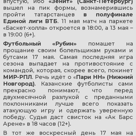
впустую, ибо 
«Зенит» (Санкт-Петербург)
вышел на пик формы, вознамерившись 
пройти татарстанцев 
в полуфинале 
Единой лиги ВТБ
. 11 мая матч на паркете 
«Баскет-холла» откроется в 18:00, а 13 мая – 
в 19:00 (6+).
Футбольный «Рубин»
 помашет на 
прощание своим болельщикам руками и 
бутсами 17 мая. Самая последняя игра 
сезона выпадает на противостояние с 
командой, которая, скорее всего, покинет 
МИР-РПЛ
. Речь идёт о «
Пари НН» (Нижний 
Новгород)
. Казанские футболисты сами 
прекрасно понимают, что перед 
двухмесячной разлукой с преданными 
поклонниками лучше всего показать 
атакующую игру и одержать уверенную 
победу. Судья даст свисток на «Ак Барс 
Арене» в 18 часов (12+).
В тот же воскресный день 17 мая на 