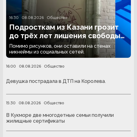
16:30
08.08.2026
Общество
Подросткам из Казани грозит
до трёх лет лишения свободы
за граффити
Помимо рисунков, они оставили на стенах
никнеймы из социальных сетей.
16:00
08.08.2026
Общество
Девушка пострадала в ДТП на Королева.
15:30
08.08.2026
Общество
В Кукморе две многодетные семьи получили
жилищные сертификаты