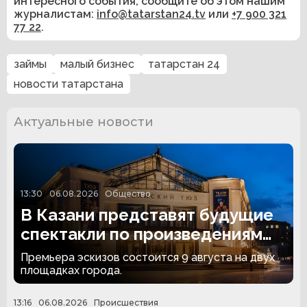
интересного события, сообщите об этом нашим
журналистам:
info@tatarstan24.tv
или
+7 900 321
77 22
.
займы
малый бизнес
татарстан 24
новости татарстана
Актуальные новости
13:30
06.08.2026
Общество
В Казани представят будущие
спектакли по произведениям
Льва Толстого
Премьера эскизов состоится 9 августа на двух
площадках города.
13:16
06.08.2026
Происшествия