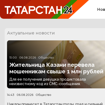
Нов
Актуальные новости
15:00
06.08.2026
Общество
Жительница Казани перевела
мошенникам свыше 1 млн рублей 
несуществующую посылку
Для ее получения девушка продиктовала
неизвестному код из СМС-сообщения.
14:43
06.08.2026
Общество
Циклон принесет в Татарстан грозы, град и сильный