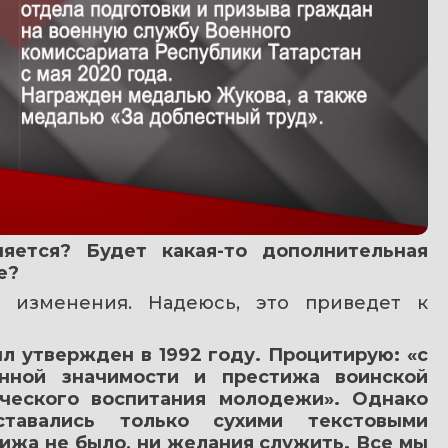
яется? Будет какая-то дополнительная 
е?
 изменения. Надеюсь, это приведет к 
 утвержден в 1992 году. Процитирую: «с 
нной значимости и престижа воинской 
ческого воспитания молодежи». Однако 
авались только сухими текстовыми 
ижа не было, ни желания служить. Все мы 