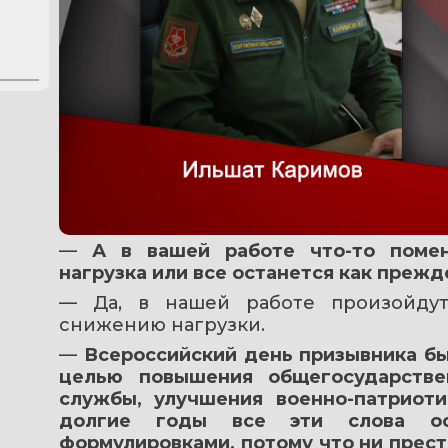
— 
А в вашей работе что-то помен
нагрузка или все останется как прежд
— Да, в нашей работе произойдут
снижению нагрузки.
— 
Всероссийский день призывника был
целью повышения общегосударстве
службы, улучшения военно-патриоти
долгие годы все эти слова ост
формулировками, потому что ни прест