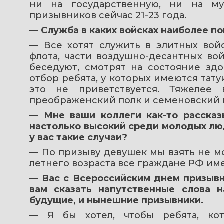
ни на государственную, ни на му
призывников сейчас 21-23 года.
— 
Служба в каких войсках наиболее п
— Все хотят служить в элитных войс
флота, части воздушно-десантных вой
беседуют, смотрят на состояние здо
отбор ребята, у которых имеются татуи
это не приветствуется. Тяжелее 
преображенский полк и семеновский 
— 
Мне ваши коллеги как-то рассказ
настолько высокий среди молодых люд
у вас такие случаи?
— По призыву девушек мы взять не мо
летнего возраста все граждане РФ име
— 
Вас с Всероссийским днем призывни
вам сказать напутственные слова н
будущие, и нынешние призывники.
— Я бы хотел, чтобы ребята, кот