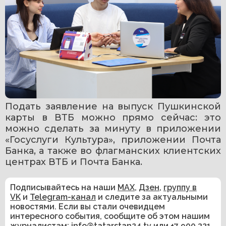
Подать заявление на выпуск Пушкинской 
карты в ВТБ можно прямо сейчас: это 
можно сделать за минуту в приложении 
«Госуслуги Культура», приложении Почта 
Банка, а также во флагманских клиентских 
центрах ВТБ и Почта Банка.
Подписывайтесь на наши
MAX
,
Дзен
,
группу в
VK
и
Telegram-канал
и следите за актуальными
новостями. Если вы стали очевидцем
интересного события, сообщите об этом нашим
журналистам:
info@tatarstan24.tv
или
+7 900 321