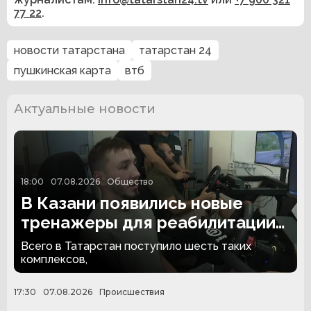
77 22
.
новости татарстана
татарстан 24
пушкинская карта
втб
Актуальные новости
18:00
07.08.2026
Общество
В Казани появились новые
тренажеры для реабилитации
людей с ампутациями
Всего в Татарстан поступило шесть таких
комплексов,
17:30
07.08.2026
Происшествия