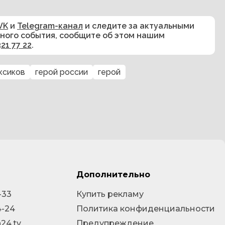
VK
и
Telegram-канал
и следите за актуальными
сного события, сообщите об этом нашим
321 77 22
.
ксиков
герой россии
герой
Дополнительно
-33
Купить рекламу
4-24
Политика конфиденциальности
24.tv
Предупреждение