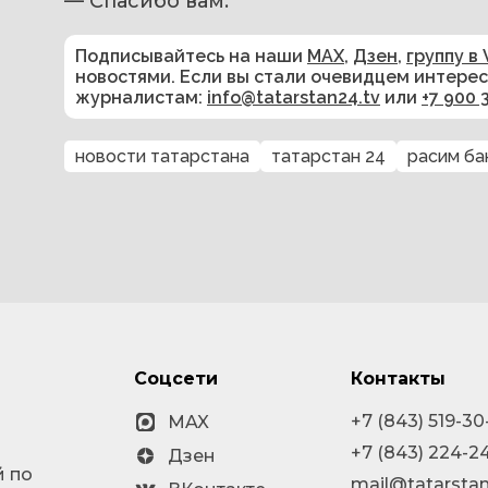
— Спасибо вам.
Подписывайтесь на наши
MAX
,
Дзен
,
группу в 
новостями. Если вы стали очевидцем интере
журналистам:
info@tatarstan24.tv
или
+7 900 
новости татарстана
татарстан 24
расим ба
Соцсети
Контакты
+7 (843) 519-30
MAX
+7 (843) 224-2
Дзен
й по
mail@tatarstan