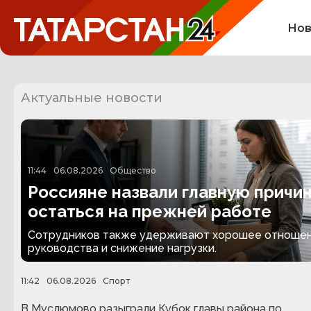
Нов
Актуальные новости
11:44
06.08.2026
Общество
Россияне назвали главную причи
остаться на прежней работе
Сотрудников также удерживают хорошее отноше
руководства и снижение нагрузки.
11:42
06.08.2026
Спорт
В Муслюмово разыграли Кубок главы района по