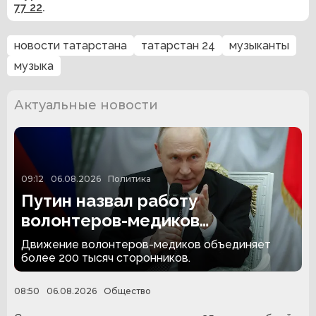
77 22
.
новости татарстана
татарстан 24
музыканты
музыка
Актуальные новости
09:12
06.08.2026
Политика
Путин назвал работу
волонтеров-медиков
достойной глубокого уважения
Движение волонтеров-медиков объединяет
более 200 тысяч сторонников.
08:50
06.08.2026
Общество