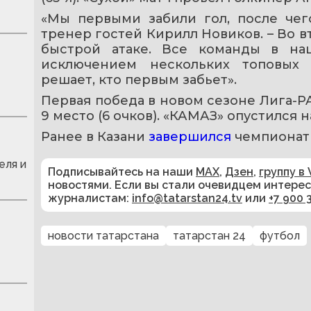
«Мы первыми забили гол, после чего
тренер гостей Кирилл Новиков. – Во в
быстрой атаке. Все команды в на
исключением нескольких топовых 
решает, кто первым забьет».
Первая победа в новом сезоне Лига-PA
9 место (6 очков). «КАМАЗ» опустился на
Ранее в Казани 
завершился 
чемпионат 
еля и
Подписывайтесь на наши
MAX
,
Дзен
,
группу в 
новостями. Если вы стали очевидцем интере
журналистам:
info@tatarstan24.tv
или
+7 900 
новости татарстана
татарстан 24
футбол