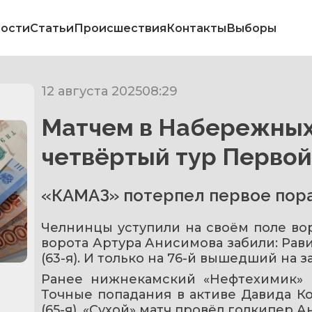
ости
Статьи
Происшествия
Контакты
Выборы
12 августа 2025
08:29
Матчем в Набережных
четвёртый тур Первой
«КАМАЗ» потерпел первое пор
Челнинцы уступили на своём поле воро
ворота Артура Анисимова забили: Рави
(63-я). И только на 76-й вышедший на 
Ранее нижнекамский «Нефтехимик» п
Точные попадания в активе Давида Ко
(65-я). «Сухой» матч провёл голкипер А