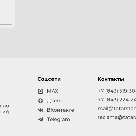
Соцсети
Контакты
+7 (843) 519-30
MAX
+7 (843) 224-2
Дзен
й по
mail@tatarstan
ВКонтакте
огий
reclama@tatar
Telegram
я
а