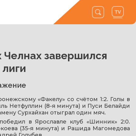
 Челнах завершился
 лиги
ажение
нежскому «Факелу» со счётом 1:2. Голы в 
ль Нетфуллин (8-я минута) и Пуси Белайди 
замену Сурхайхан отыграл один мяч. 
обедил в Ярославле клуб «Шинник» 2:0. 
коева (35-я минута) и Рашида Магомедова 
ндрей Голубев.