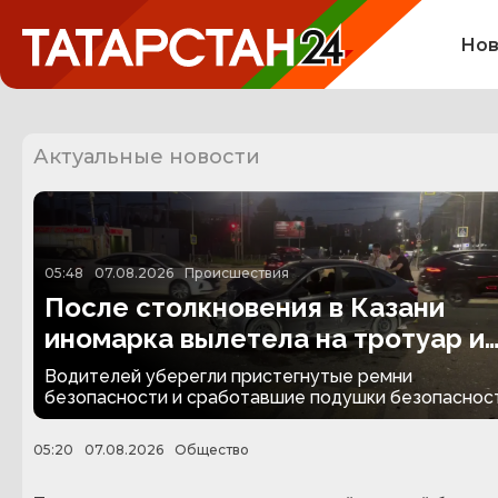
Нов
Актуальные новости
05:48
07.08.2026
Происшествия
После столкновения в Казани
иномарка вылетела на тротуар и
снесла забор
Водителей уберегли пристегнутые ремни
безопасности и сработавшие подушки безопасност
05:20
07.08.2026
Общество