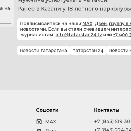
к на
Ранее в Казани у 18-летнего наркокурь
Подписывайтесь на наши
MAX
,
Дзен
,
группу в 
новостями. Если вы стали очевидцем интере
журналистам:
info@tatarstan24.tv
или
+7 900 
новости татарстана
татарстан 24
новости 
Соцсети
Контакты
+7 (843) 519-30
MAX
+7 (843) 224-2
Дзен