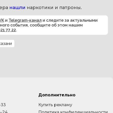
ера 
нашли 
наркотики и патроны.
VK
и
Telegram-канал
и следите за актуальными
сного события, сообщите об этом нашим
321 77 22
.
казани
Дополнительно
-33
Купить рекламу
4-24
Политика конфиденциальности