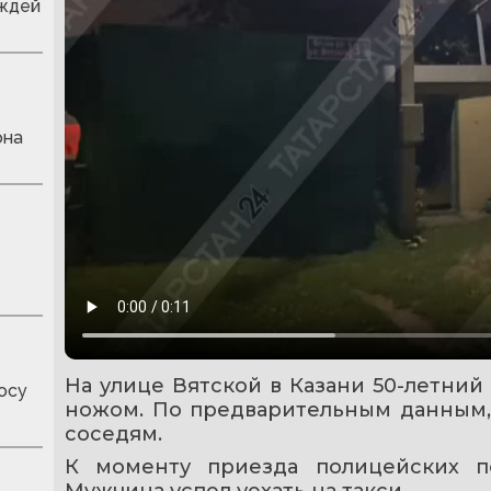
ождей
она
На улице Вятской в Казани 50-летний
осу
ножом. По предварительным данным, о
соседям.
К моменту приезда полицейских п
Мужчина успел уехать на такси.